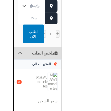
اطلب
الان
ملخص الطلب
المنتج الحالي
MAWJ
muscle
د.ج
3.400,00
x1
tee
سعر الشحن
اختر المن