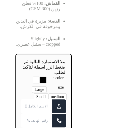
القماش:
100% قطن
رزين (300 GSM).
القصة:
مزيرة في اليدين
ومرخوفة في الكرش.
الستيل:
Slightly
cropped – ستيل عصري.
املا الاستمارة التالية ثم
اضغط الزر اسفلة لتاكيد
الطلب
color :
w
b
h
l
size :
i
a
Large
t
c
Small
medium
e
k