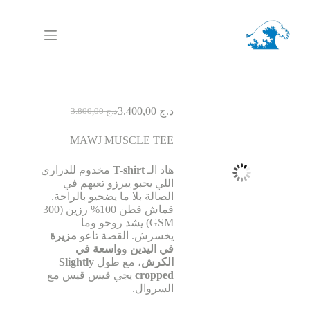
لتجاوز
لى
لمحتوى
د.ج
3.400,00
د.ج
3.800,00
السعر
السعر
الحالي
الأصلي
MAWJ MUSCLE TEE
هو:
هو:
د.ج 3.800,00.
د.ج 3.400,00.
هاد الـ
T-shirt
مخدوم للدراري
اللي يحبو يبرزو تعبهم في
الصالة بلا ما يضحيو بالراحة.
قماش قطن 100% رزين (300
GSM) يشد روحو وما
يخسرش. القصة تاعو
مزيرة
في اليدين
و
واسعة في
الكرش
، مع طول
Slightly
cropped
يجي قيس قيس مع
السروال.